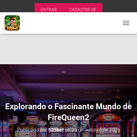
ENTRAR
CADASTRE-SE
A
L
T
E
R
N
A
R
N
A
V
E
G
A
Explorando o Fascinante Mundo de
Ç
Ã
FireQueen2
O
Publicado por
525bet
on
23 de outubro de 2026