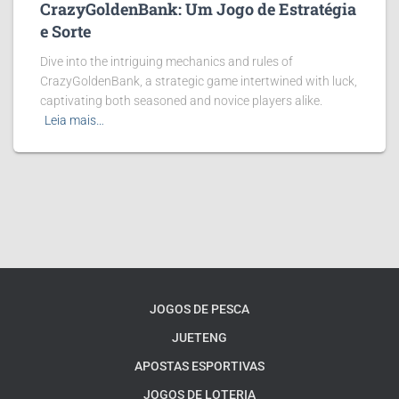
CrazyGoldenBank: Um Jogo de Estratégia
e Sorte
Dive into the intriguing mechanics and rules of
CrazyGoldenBank, a strategic game intertwined with luck,
captivating both seasoned and novice players alike.
Leia mais…
JOGOS DE PESCA
JUETENG
APOSTAS ESPORTIVAS
JOGOS DE LOTERIA