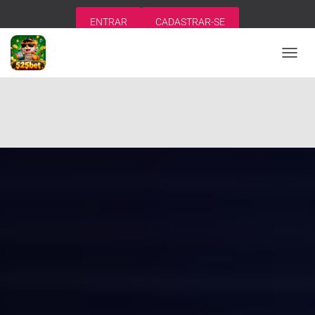
ENTRAR
CADASTRAR-SE
A
L
T
E
R
N
A
R
N
A
V
E
G
A
Ç
Ã
O