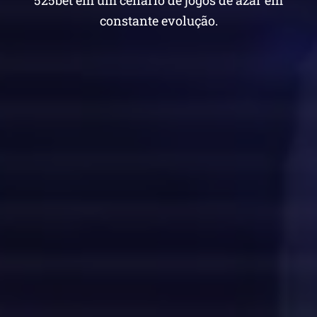
constante evolução.