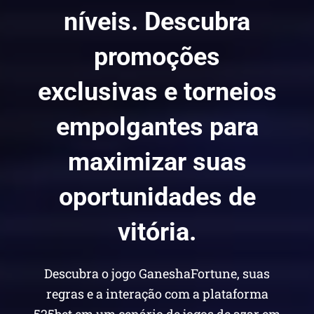
níveis. Descubra
promoções
exclusivas e torneios
empolgantes para
maximizar suas
oportunidades de
vitória.
Descubra o jogo GaneshaFortune, suas
regras e a interação com a plataforma
525bet em um cenário de jogos de azar em