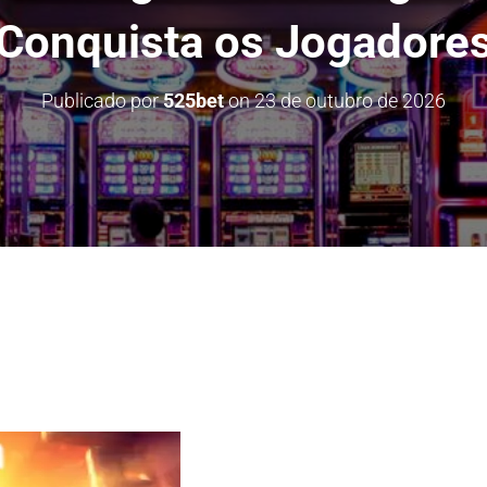
Conquista os Jogadore
Publicado por
525bet
on
23 de outubro de 2026