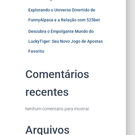
Explorando o Universo Divertido de
FunnyAlpaca e a Relação com 525bet
Descubra o Empolgante Mundo do
LuckyTiger: Seu Novo Jogo de Apostas
Favorito
Comentários
recentes
Nenhum comentário para mostrar.
Arquivos