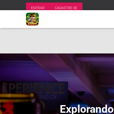
ENTRAR
CADASTRE-SE
Explorando