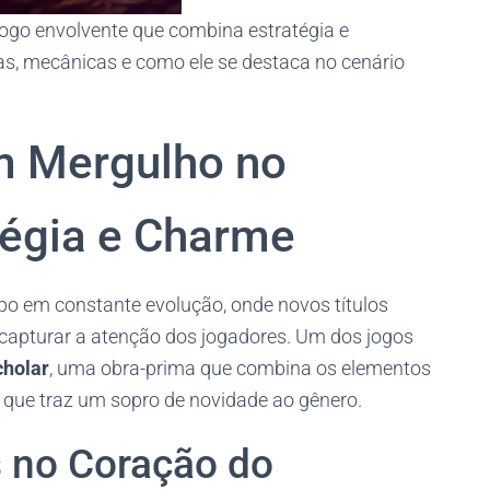
jogo envolvente que combina estratégia e
as, mecânicas e como ele se destaca no cenário
Um Mergulho no
tégia e Charme
po em constante evolução, onde novos títulos
apturar a atenção dos jogadores. Um dos jogos
cholar
, uma obra-prima que combina os elementos
 que traz um sopro de novidade ao gênero.
as no Coração do