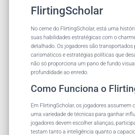
FlirtingScholar
No cerne do FlirtingScholar, está uma histór
suas habilidades estratégicas com o charme
detalhado. Os jogadores são transportados 
carismáticos e estratégias políticas que de
não só proporciona um pano de fundo vis
profundidade ao enredo.
Como Funciona o Flirti
Em FlirtingScholar, os jogadores assumem o 
uma variedade de técnicas para ganhar influ
jogadores devem escolher alianças, participa
testam tanto a inteligência quanto a capac