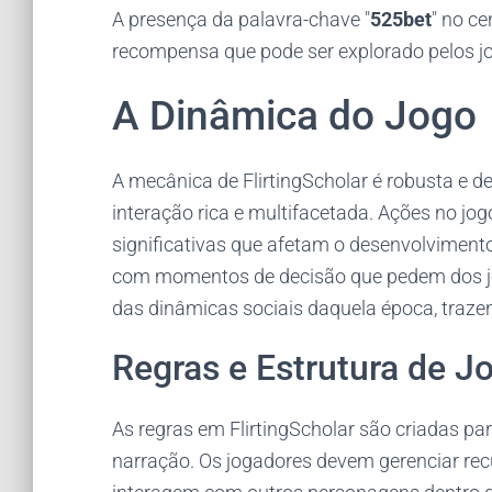
A presença da palavra-chave "
525bet
" no c
recompensa que pode ser explorado pelos j
A Dinâmica do Jogo
A mecânica de FlirtingScholar é robusta e 
interação rica e multifacetada. Ações no jo
significativas que afetam o desenvolvimento
com momentos de decisão que pedem dos jo
das dinâmicas sociais daquela época, trazen
Regras e Estrutura de J
As regras em FlirtingScholar são criadas p
narração. Os jogadores devem gerenciar rec