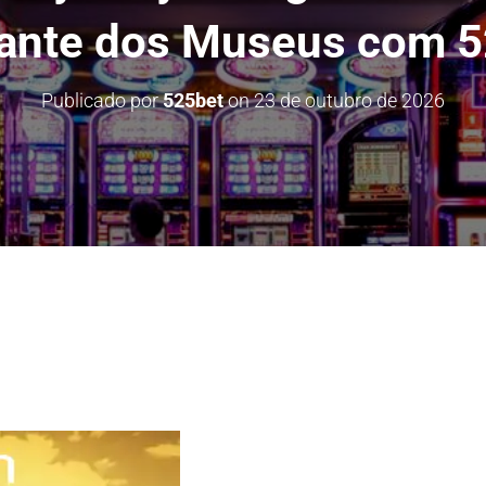
gante dos Museus com 
Publicado por
525bet
on
23 de outubro de 2026