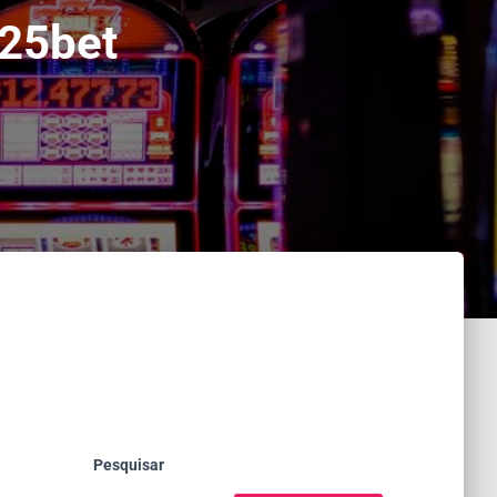
525bet
Pesquisar