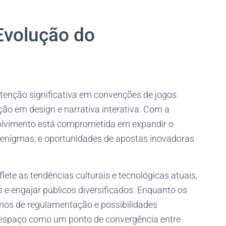
Evolução do
nção significativa em convenções de jogos
ção em design e narrativa interativa. Com a
volvimento está comprometida em expandir o
enigmas, e oportunidades de apostas inovadoras
lete as tendências culturais e tecnológicas atuais,
 e engajar públicos diversificados. Enquanto os
os de regulamentação e possibilidades
espaço como um ponto de convergência entre