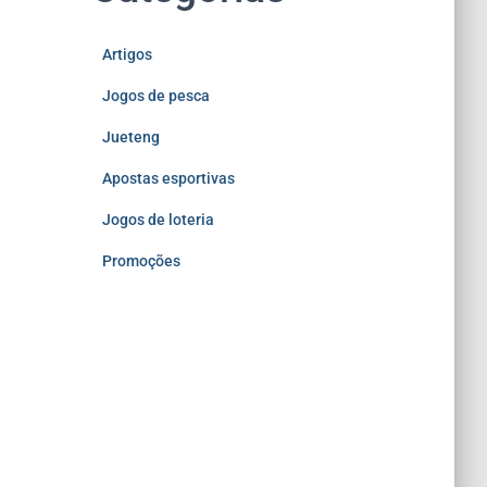
Artigos
Jogos de pesca
Jueteng
Apostas esportivas
Jogos de loteria
Promoções