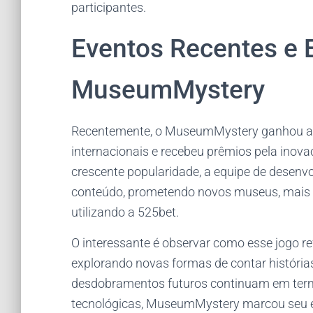
participantes.
Eventos Recentes e 
MuseumMystery
Recentemente, o MuseumMystery ganhou ate
internacionais e recebeu prêmios pela inova
crescente popularidade, a equipe de desen
conteúdo, prometendo novos museus, mais 
utilizando a 525bet.
O interessante é observar como esse jogo ref
explorando novas formas de contar histórias
desdobramentos futuros continuam em term
tecnológicas, MuseumMystery marcou seu 