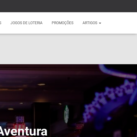
S
JOGOS DE LOTERIA
PROMOÇÕES
ARTIGOS
Aventura