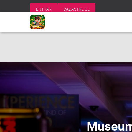
ENTRAR
CADASTRE-SE
MuseumM