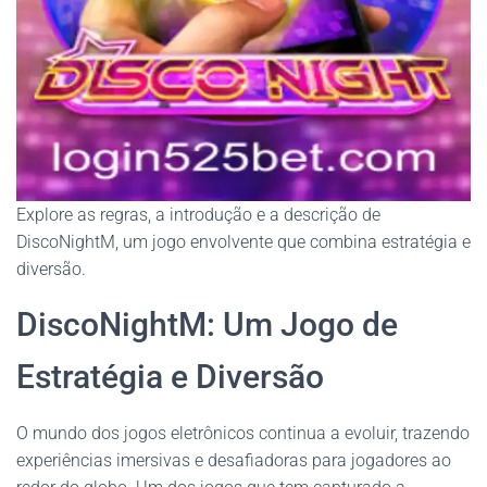
Explore as regras, a introdução e a descrição de
DiscoNightM, um jogo envolvente que combina estratégia e
diversão.
DiscoNightM: Um Jogo de
Estratégia e Diversão
O mundo dos jogos eletrônicos continua a evoluir, trazendo
experiências imersivas e desafiadoras para jogadores ao