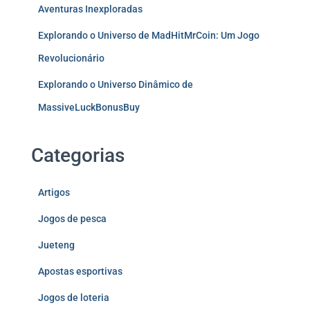
Aventuras Inexploradas
Explorando o Universo de MadHitMrCoin: Um Jogo
Revolucionário
Explorando o Universo Dinâmico de
MassiveLuckBonusBuy
Categorias
Artigos
Jogos de pesca
Jueteng
Apostas esportivas
Jogos de loteria