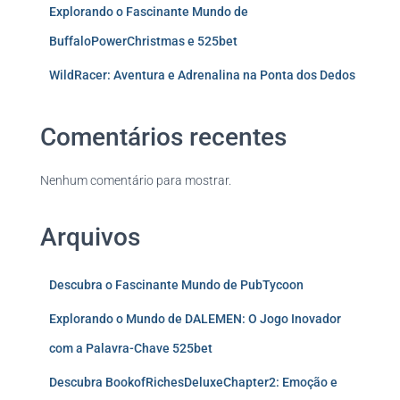
Explorando o Fascinante Mundo de
BuffaloPowerChristmas e 525bet
WildRacer: Aventura e Adrenalina na Ponta dos Dedos
Comentários recentes
Nenhum comentário para mostrar.
Arquivos
Descubra o Fascinante Mundo de PubTycoon
Explorando o Mundo de DALEMEN: O Jogo Inovador
com a Palavra-Chave 525bet
Descubra BookofRichesDeluxeChapter2: Emoção e