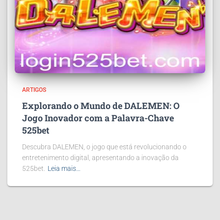
ARTIGOS
Explorando o Mundo de DALEMEN: O
Jogo Inovador com a Palavra-Chave
525bet
Descubra DALEMEN, o jogo que está revolucionando o
entretenimento digital, apresentando a inovação da
525bet.
Leia mais…