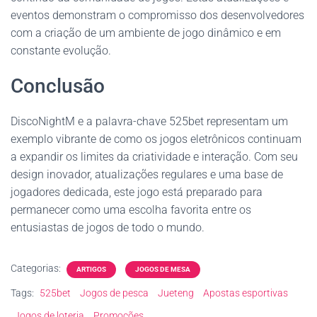
eventos demonstram o compromisso dos desenvolvedores
com a criação de um ambiente de jogo dinâmico e em
constante evolução.
Conclusão
DiscoNightM e a palavra-chave 525bet representam um
exemplo vibrante de como os jogos eletrônicos continuam
a expandir os limites da criatividade e interação. Com seu
design inovador, atualizações regulares e uma base de
jogadores dedicada, este jogo está preparado para
permanecer como uma escolha favorita entre os
entusiastas de jogos de todo o mundo.
Categorias:
ARTIGOS
JOGOS DE MESA
Tags:
525bet
Jogos de pesca
Jueteng
Apostas esportivas
Jogos de loteria
Promoções