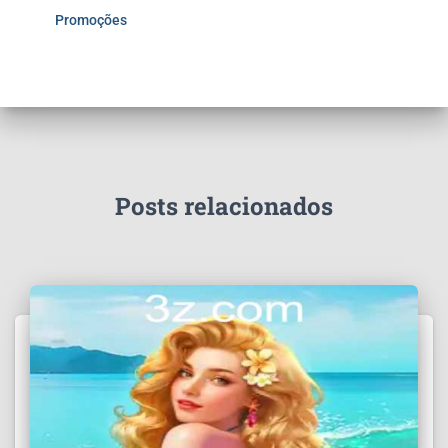
Promoções
Posts relacionados