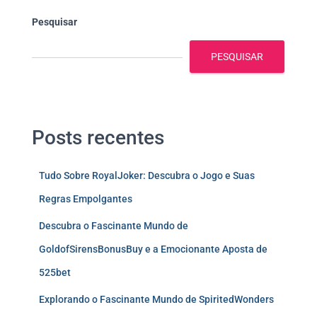
Pesquisar
PESQUISAR
Posts recentes
Tudo Sobre RoyalJoker: Descubra o Jogo e Suas
Regras Empolgantes
Descubra o Fascinante Mundo de
GoldofSirensBonusBuy e a Emocionante Aposta de
525bet
Explorando o Fascinante Mundo de SpiritedWonders