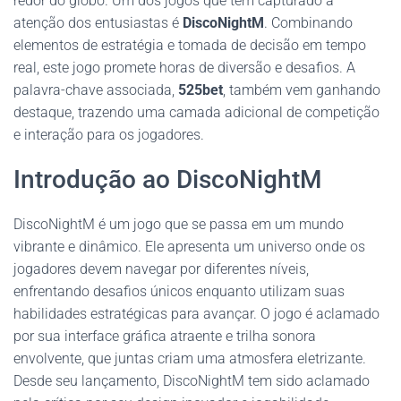
redor do globo. Um dos jogos que tem capturado a
atenção dos entusiastas é
DiscoNightM
. Combinando
elementos de estratégia e tomada de decisão em tempo
real, este jogo promete horas de diversão e desafios. A
palavra-chave associada,
525bet
, também vem ganhando
destaque, trazendo uma camada adicional de competição
e interação para os jogadores.
Introdução ao DiscoNightM
DiscoNightM é um jogo que se passa em um mundo
vibrante e dinâmico. Ele apresenta um universo onde os
jogadores devem navegar por diferentes níveis,
enfrentando desafios únicos enquanto utilizam suas
habilidades estratégicas para avançar. O jogo é aclamado
por sua interface gráfica atraente e trilha sonora
envolvente, que juntas criam uma atmosfera eletrizante.
Desde seu lançamento, DiscoNightM tem sido aclamado