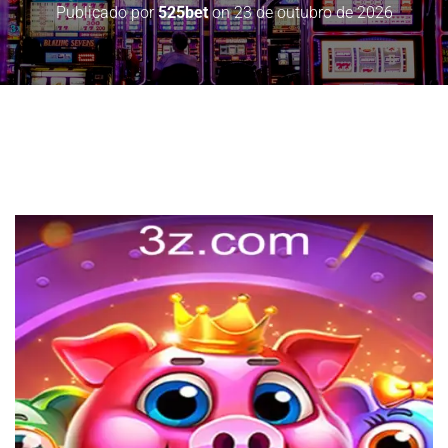
Publicado por
525bet
on
23 de outubro de 2026