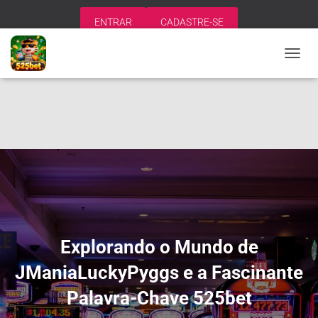
ENTRAR
CADASTRE-SE
A
L
T
E
R
N
A
R
N
A
V
E
G
A
Explorando o Mundo de
Ç
Ã
JManiaLuckyPyggs e a Fascinante
O
Palavra-Chave 525bet