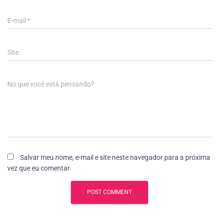
E-mail
*
Site
No que você está pensando?
Salvar meu nome, e-mail e site neste navegador para a próxima
vez que eu comentar.