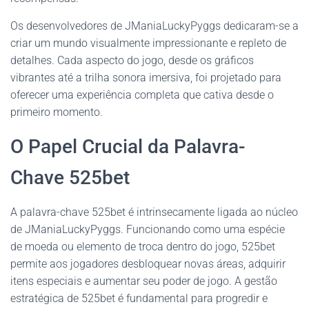
Os desenvolvedores de JManiaLuckyPyggs dedicaram-se a
criar um mundo visualmente impressionante e repleto de
detalhes. Cada aspecto do jogo, desde os gráficos
vibrantes até a trilha sonora imersiva, foi projetado para
oferecer uma experiência completa que cativa desde o
primeiro momento.
O Papel Crucial da Palavra-
Chave 525bet
A palavra-chave 525bet é intrinsecamente ligada ao núcleo
de JManiaLuckyPyggs. Funcionando como uma espécie
de moeda ou elemento de troca dentro do jogo, 525bet
permite aos jogadores desbloquear novas áreas, adquirir
itens especiais e aumentar seu poder de jogo. A gestão
estratégica de 525bet é fundamental para progredir e