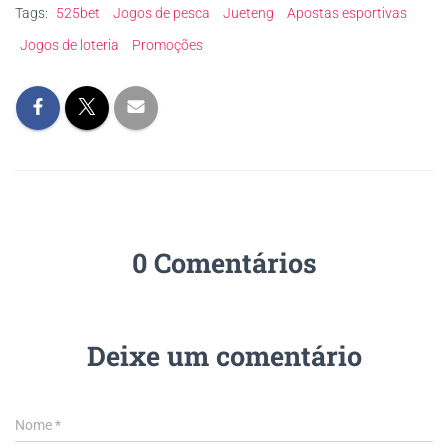
Tags:
525bet
Jogos de pesca
Jueteng
Apostas esportivas
Jogos de loteria
Promoções
0 Comentários
Deixe um comentário
Nome
*