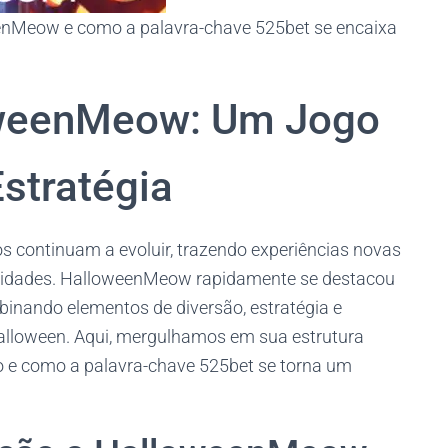
eenMeow e como a palavra-chave 525bet se encaixa
oweenMeow: Um Jogo
Estratégia
s continuam a evoluir, trazendo experiências novas
s idades. HalloweenMeow rapidamente se destacou
inando elementos de diversão, estratégia e
alloween. Aqui, mergulhamos em sua estrutura
go e como a palavra-chave 525bet se torna um