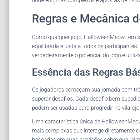
onde enigmas complexos e apostas de risco
Regras e Mecânica 
Como qualquer jogo, HalloweenMeow tem su
equilibrada e justa a todos os participantes
verdadeiramente o potencial do jogo e utili
Essência das Regras Bá
Os jogadores começam sua jornada com três
superar desafios. Cada desafio bem-sucedi
podem ser usadas para progredir no vilarejo
Uma característica única de HalloweenMeow
mais complexas que interage diretamente c
baseadas em suas previsões sobre qual alma