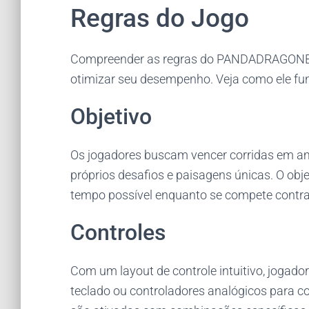
Regras do Jogo
Compreender as regras do PANDADRAGONBOA
otimizar seu desempenho. Veja como ele fu
Objetivo
Os jogadores buscam vencer corridas em a
próprios desafios e paisagens únicas. O obj
tempo possível enquanto se compete contr
Controles
Com um layout de controle intuitivo, jogado
teclado ou controladores analógicos para 