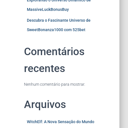
Explorando o Universo Dinâmico de
MassiveLuckBonusBuy
Descubra o Fascinante Universo de
SweetBonanza1000 com 525bet
Comentários
recentes
Nenhum comentário para mostrar.
Arquivos
WitchElf: A Nova Sensação do Mundo