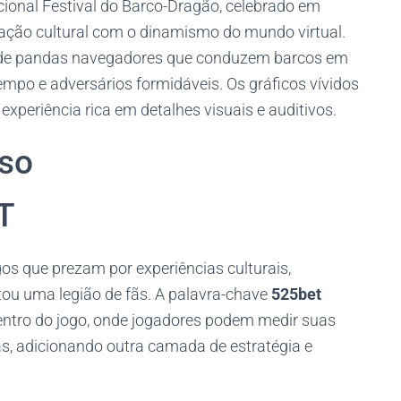
onal Festival do Barco-Dragão, celebrado em
bração cultural com o dinamismo do mundo virtual.
 de pandas navegadores que conduzem barcos em
empo e adversários formidáveis. Os gráficos vívidos
xperiência rica em detalhes visuais e auditivos.
rso
T
s que prezam por experiências culturais,
 uma legião de fãs. A palavra-chave
525bet
entro do jogo, onde jogadores podem medir suas
das, adicionando outra camada de estratégia e