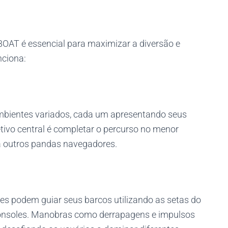
T é essencial para maximizar a diversão e
nciona:
mbientes variados, cada um apresentando seus
etivo central é completar o percurso no menor
a outros pandas navegadores.
res podem guiar seus barcos utilizando as setas do
consoles. Manobras como derrapagens e impulsos