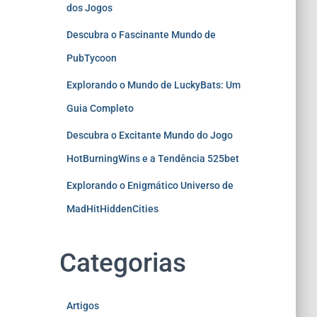
dos Jogos
Descubra o Fascinante Mundo de
PubTycoon
Explorando o Mundo de LuckyBats: Um
Guia Completo
Descubra o Excitante Mundo do Jogo
HotBurningWins e a Tendência 525bet
Explorando o Enigmático Universo de
MadHitHiddenCities
Categorias
Artigos