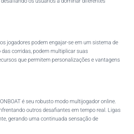
desafiando os usuários a dominar diferentes
, os jogadores podem engajar-se em um sistema de
 das corridas, podem multiplicar suas
ecursos que permitem personalizações e vantagens
ONBOAT é seu robusto modo multijogador online.
nfrentando outros desafiantes em tempo real. Ligas
te, gerando uma continuada sensação de