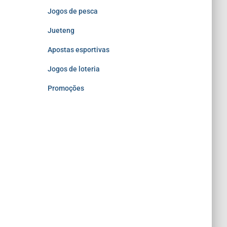
Jogos de pesca
Jueteng
Apostas esportivas
Jogos de loteria
Promoções