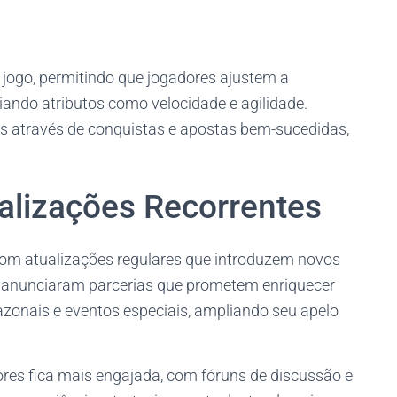
 jogo, permitindo que jogadores ajustem a
iando atributos como velocidade e agilidade.
 através de conquistas e apostas bem-sucedidas,
alizações Recorrentes
m atualizações regulares que introduzem novos
 anunciaram parcerias que prometem enriquecer
zonais e eventos especiais, ampliando seu apelo
res fica mais engajada, com fóruns de discussão e