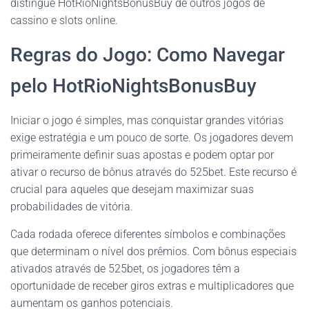
distingue HotRioNightsBonusBuy de outros jogos de
cassino e slots online.
Regras do Jogo: Como Navegar
pelo HotRioNightsBonusBuy
Iniciar o jogo é simples, mas conquistar grandes vitórias
exige estratégia e um pouco de sorte. Os jogadores devem
primeiramente definir suas apostas e podem optar por
ativar o recurso de bônus através do 525bet. Este recurso é
crucial para aqueles que desejam maximizar suas
probabilidades de vitória.
Cada rodada oferece diferentes símbolos e combinações
que determinam o nível dos prêmios. Com bônus especiais
ativados através de 525bet, os jogadores têm a
oportunidade de receber giros extras e multiplicadores que
aumentam os ganhos potenciais.