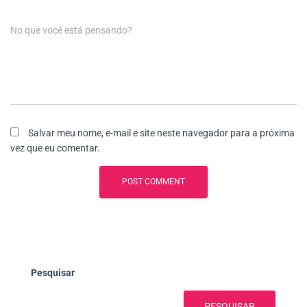
No que você está pensando?
Salvar meu nome, e-mail e site neste navegador para a próxima
vez que eu comentar.
Pesquisar
PESQUISAR