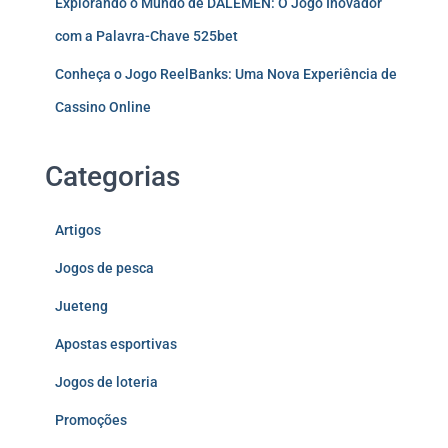
Explorando o Mundo de DALEMEN: O Jogo Inovador
com a Palavra-Chave 525bet
Conheça o Jogo ReelBanks: Uma Nova Experiência de
Cassino Online
Categorias
Artigos
Jogos de pesca
Jueteng
Apostas esportivas
Jogos de loteria
Promoções