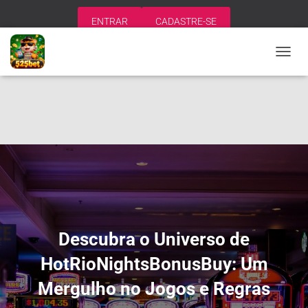
ENTRAR
CADASTRE-SE
A
L
T
E
R
N
A
R
N
A
V
E
G
A
Descubra o Universo de
Ç
Ã
HotRioNightsBonusBuy: Um
O
Mergulho no Jogos e Regras