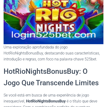
Uma exploração aprofundada do jogo
HotRioNightsBonusBuy, destacando suas características,
introdução e regras, com foco na palavra-chave 525bet.
HotRioNightsBonusBuy: O
Jogo Que Transcende Limites
Se você está em busca de uma experiência de jogo
inesquecível,
HotRioNightsBonusBuy
é o título que deve