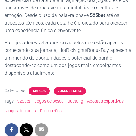
experiência que captura a imaginação dos jogadores e os
une através de uma aventura digital rica em cultura e
emoção. Desde o uso da palavra-chave
525bet
até os
aspectos técnicos, cada detalhe é projetado para oferecer
uma experiência única e envolvente.
Para jogadores veteranos ou aqueles que estão apenas
começando sua jornada, HotRioNightsBonusBuy apresenta
um mundo de oportunidades e potencial de ganho,
destacando-se como um dos jogos mais empolgantes
disponíveis atualmente.
Categorias:
ARTIGOS
JOGOS DE MESA
Tags:
525bet
Jogos de pesca
Jueteng
Apostas esportivas
Jogos de loteria
Promoções