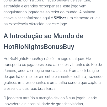
considerar. Com a combinação perfeita de aventura,
estratégia e grandes recompensas, este jogo vem
conquistando jogadores ao redor do mundo. A palavra-
chave a ser enfatizada aqui é
525bet
, um elemento crucial
na experiência oferecida por este jogo.
A Introdução ao Mundo de
HotRioNightsBonusBuy
HotRioNightsBonusBuy não é um jogo qualquer. Ele
transporta os jogadores para as noites vibrantes do Rio de
Janeiro, onde a emoção nunca acaba. É uma celebração
do que há de melhor em entretenimento e cultura, trazendo
gráficos impressionantes e uma trilha sonora que captura
a essência das ruas brasileiras.
O jogo tem atraído a atenção devido à sua jogabilidade
inovadora e a possibilidade de grandes vitórias,