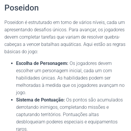
Poseidon
Poseidon é estruturado em torno de vários níveis, cada um
apresentando desafios únicos. Para avançar, os jogadores
devem completar tarefas que variam de resolver quebra-
cabeças a vencer batalhas aquáticas. Aqui estão as regras
básicas do jogo:
Escolha de Personagem:
Os jogadores devem
escolher um personagem inicial, cada um com
habilidades únicas. As habilidades podem ser
melhoradas à medida que os jogadores avançam no
jogo.
Sistema de Pontuação:
Os pontos são acumulados
derrotando inimigos, completando missões e
capturando territórios. Pontuações altas
desbloqueiam poderes especiais e equipamentos
raros.