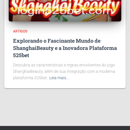
ARTIGOS
Explorando o Fascinante Mundo de
ShanghaiBeauty e a Inovadora Plataforma
525bet
Descubra as características e regras envolventes do jogo
ShanghaiBeauty, além de sua integração com a moderna
plataforma 525bet.
Leia mais…