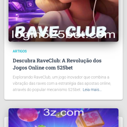
ARTIGOS
Descubra RaveClub: A Revolução dos
Jogos Online com 525bet
Explorando RaveClub, um jogo inovador que combina a
vibração das raves com a estratégia das apostas online,
através do popular mecanismo 525bet.
Leia mais…