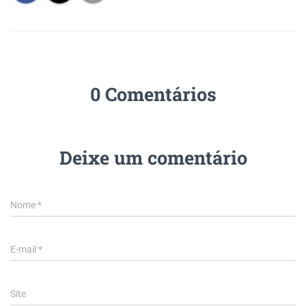
0 Comentários
Deixe um comentário
Nome
*
E-mail
*
Site