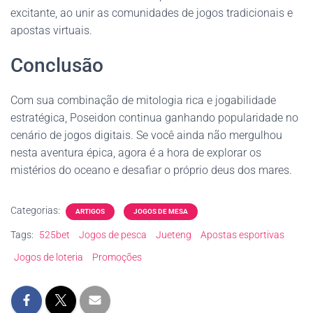
excitante, ao unir as comunidades de jogos tradicionais e
apostas virtuais.
Conclusão
Com sua combinação de mitologia rica e jogabilidade
estratégica, Poseidon continua ganhando popularidade no
cenário de jogos digitais. Se você ainda não mergulhou
nesta aventura épica, agora é a hora de explorar os
mistérios do oceano e desafiar o próprio deus dos mares.
Categorias:
ARTIGOS
JOGOS DE MESA
Tags:
525bet
Jogos de pesca
Jueteng
Apostas esportivas
Jogos de loteria
Promoções