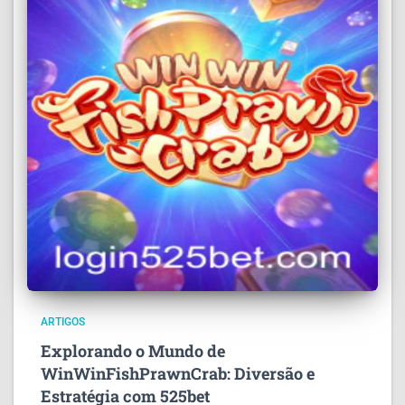
ARTIGOS
Explorando o Mundo de
WinWinFishPrawnCrab: Diversão e
Estratégia com 525bet