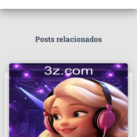
Posts relacionados