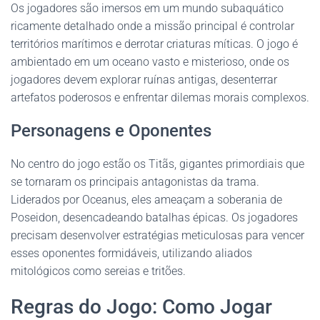
Os jogadores são imersos em um mundo subaquático
ricamente detalhado onde a missão principal é controlar
territórios marítimos e derrotar criaturas míticas. O jogo é
ambientado em um oceano vasto e misterioso, onde os
jogadores devem explorar ruínas antigas, desenterrar
artefatos poderosos e enfrentar dilemas morais complexos.
Personagens e Oponentes
No centro do jogo estão os Titãs, gigantes primordiais que
se tornaram os principais antagonistas da trama.
Liderados por Oceanus, eles ameaçam a soberania de
Poseidon, desencadeando batalhas épicas. Os jogadores
precisam desenvolver estratégias meticulosas para vencer
esses oponentes formidáveis, utilizando aliados
mitológicos como sereias e tritões.
Regras do Jogo: Como Jogar