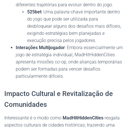
diferentes trajetórias para evoluir dentro do jogo.
525bet
: Uma palavra-chave importante dentro
do jogo que pode ser utilizada para
desbloquear alguns dos desafios mais difíceis,
exigindo estratégias bem planejadas e
execução precisa pelos jogadores.
Interações Multijogador
: Embora essencialmente um
jogo de estratégia individual, MadHitHiddenCities
apresenta missões co-op, onde alianças temporárias
podem ser formadas para vencer desafios
particularmente difíceis.
Impacto Cultural e Revitalização de
Comunidades
Interessante é o modo como
MadHitHiddenCities
resgata
aspectos culturais de cidades históricas, trazendo uma