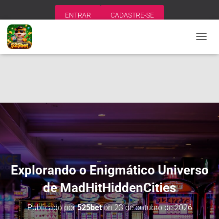
ENTRAR
CADASTRE-SE
A
L
T
E
R
N
A
R
N
A
V
E
G
A
Explorando o Enigmático Universo
Ç
Ã
de MadHitHiddenCities
O
Publicado por
525bet
on
23 de outubro de 2026