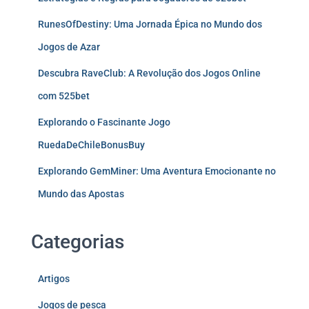
RunesOfDestiny: Uma Jornada Épica no Mundo dos
Jogos de Azar
Descubra RaveClub: A Revolução dos Jogos Online
com 525bet
Explorando o Fascinante Jogo
RuedaDeChileBonusBuy
Explorando GemMiner: Uma Aventura Emocionante no
Mundo das Apostas
Categorias
Artigos
Jogos de pesca