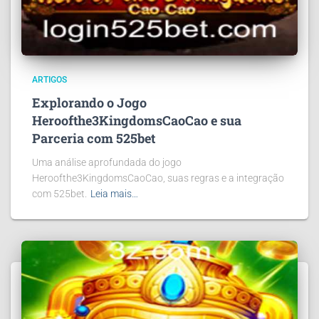
ARTIGOS
Explorando o Jogo
Heroofthe3KingdomsCaoCao e sua
Parceria com 525bet
Uma análise aprofundada do jogo
Heroofthe3KingdomsCaoCao, suas regras e a integração
com 525bet.
Leia mais…