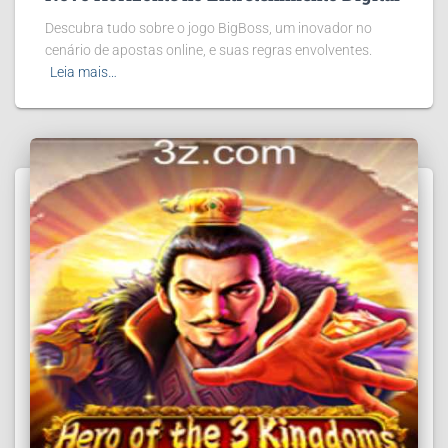
Descubra tudo sobre o jogo BigBoss, um inovador no
cenário de apostas online, e suas regras envolventes.
Leia mais…