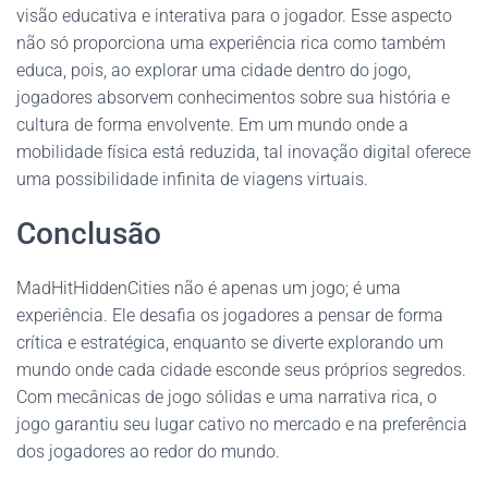
visão educativa e interativa para o jogador. Esse aspecto
não só proporciona uma experiência rica como também
educa, pois, ao explorar uma cidade dentro do jogo,
jogadores absorvem conhecimentos sobre sua história e
cultura de forma envolvente. Em um mundo onde a
mobilidade física está reduzida, tal inovação digital oferece
uma possibilidade infinita de viagens virtuais.
Conclusão
MadHitHiddenCities não é apenas um jogo; é uma
experiência. Ele desafia os jogadores a pensar de forma
crítica e estratégica, enquanto se diverte explorando um
mundo onde cada cidade esconde seus próprios segredos.
Com mecânicas de jogo sólidas e uma narrativa rica, o
jogo garantiu seu lugar cativo no mercado e na preferência
dos jogadores ao redor do mundo.