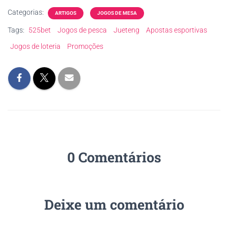
Categorias:
ARTIGOS
JOGOS DE MESA
Tags:
525bet
Jogos de pesca
Jueteng
Apostas esportivas
Jogos de loteria
Promoções
0 Comentários
Deixe um comentário