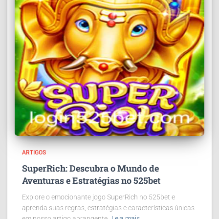
ARTIGOS
SuperRich: Descubra o Mundo de
Aventuras e Estratégias no 525bet
Explore o emocionante jogo SuperRich no 525bet e
aprenda suas regras, estratégias e características únicas
em nosso artigo abrangente.
Leia mais…