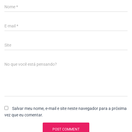
Nome
*
E-mail
*
Site
No que você está pensando?
Salvar meu nome, e-mail e site neste navegador para a próxima
vez que eu comentar.