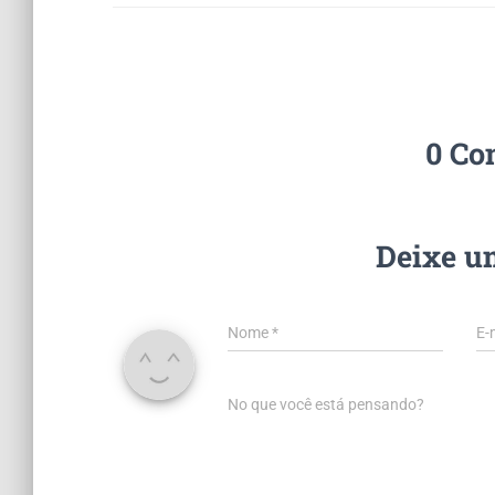
0 Co
Deixe u
Nome
*
E-
No que você está pensando?