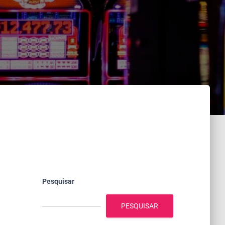
Pesquisar
PESQUISAR