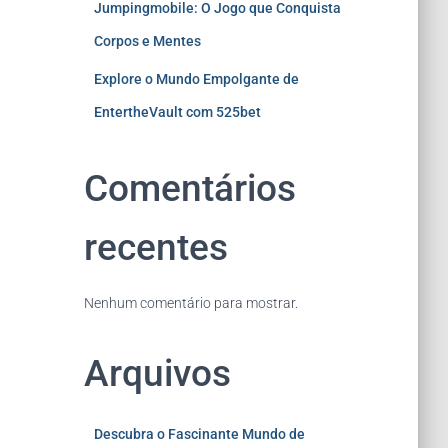
Jumpingmobile: O Jogo que Conquista
Corpos e Mentes
Explore o Mundo Empolgante de
EntertheVault com 525bet
Comentários
recentes
Nenhum comentário para mostrar.
Arquivos
Descubra o Fascinante Mundo de