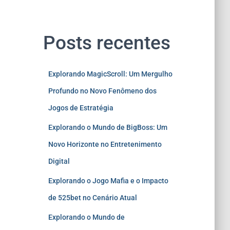
Posts recentes
Explorando MagicScroll: Um Mergulho
Profundo no Novo Fenômeno dos
Jogos de Estratégia
Explorando o Mundo de BigBoss: Um
Novo Horizonte no Entretenimento
Digital
Explorando o Jogo Mafia e o Impacto
de 525bet no Cenário Atual
Explorando o Mundo de