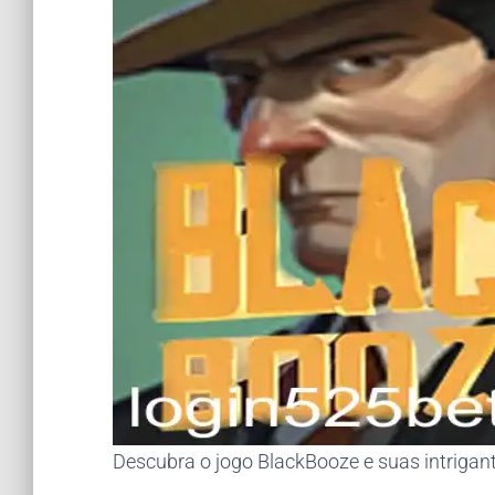
Descubra o jogo BlackBooze e suas intrigan