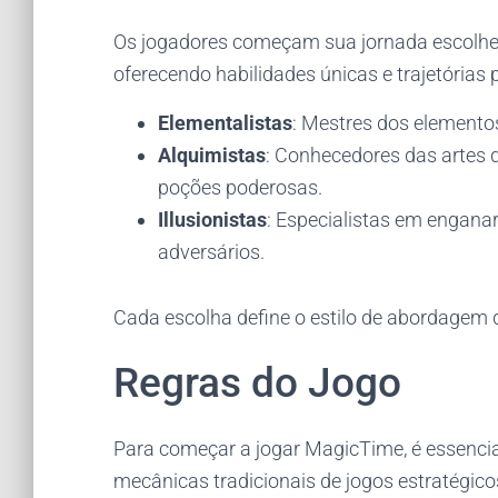
Os jogadores começam sua jornada escolhen
oferecendo habilidades únicas e trajetórias 
Elementalistas
: Mestres dos elementos
Alquimistas
: Conhecedores das artes 
poções poderosas.
Illusionistas
: Especialistas em enganar
adversários.
Cada escolha define o estilo de abordagem 
Regras do Jogo
Para começar a jogar MagicTime, é essenci
mecânicas tradicionais de jogos estratégic