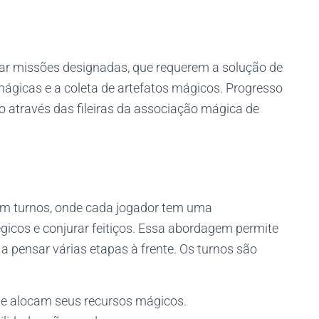
tar missões designadas, que requerem a solução de
ágicas e a coleta de artefatos mágicos. Progresso
o através das fileiras da associação mágica de
 turnos, onde cada jogador tem uma
gicos e conjurar feitiços. Essa abordagem permite
 a pensar várias etapas à frente. Os turnos são
 e alocam seus recursos mágicos.