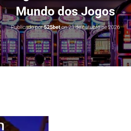
Mundo dos Jogos
Publicado por
525bet
on
23 de outubro de 2026