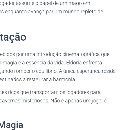
a jogador assume o papel de um mago em
es enquanto avança por um mundo repleto de
tação
ecebidos por uma introdução cinematográfica que
a magia é a essência da vida. Eldoria enfrenta
ando romper o equilíbrio. A única esperança reside
estinados a restaurar a harmonia.
hes ricos que transportam os jogadores para
e cavernas misteriosas. Não é apenas um jogo; é
 Magia