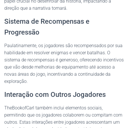
papel crucial no desenrolar da história, impactando a
direção que a narrativa tomará.
Sistema de Recompensas e
Progressão
Paulatinamente, os jogadores são recompensados por sua
habilidade em resolver enigmas e vencer batalhas. O
sistema de recompensas é generoso, oferecendo incentivos
que vão desde melhorias de equipamento até acesso a
novas áreas do jogo, incentivando a continuidade da
exploração.
Interação com Outros Jogadores
TheBookofCarl também inclui elementos sociais,
permitindo que os jogadores colaborem ou compitam com
outros. Estas interações entre jogadores acrescentam um