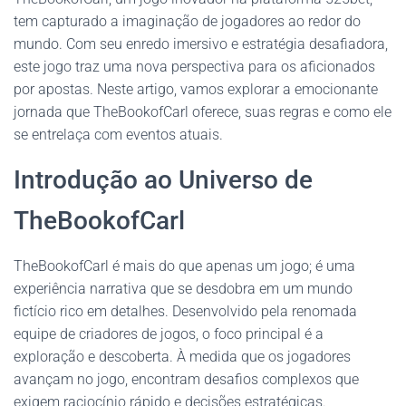
tem capturado a imaginação de jogadores ao redor do
mundo. Com seu enredo imersivo e estratégia desafiadora,
este jogo traz uma nova perspectiva para os aficionados
por apostas. Neste artigo, vamos explorar a emocionante
jornada que TheBookofCarl oferece, suas regras e como ele
se entrelaça com eventos atuais.
Introdução ao Universo de
TheBookofCarl
TheBookofCarl é mais do que apenas um jogo; é uma
experiência narrativa que se desdobra em um mundo
fictício rico em detalhes. Desenvolvido pela renomada
equipe de criadores de jogos, o foco principal é a
exploração e descoberta. À medida que os jogadores
avançam no jogo, encontram desafios complexos que
exigem raciocínio rápido e decisões estratégicas.