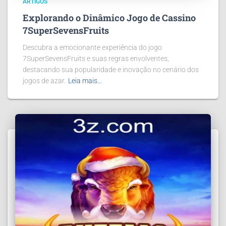
ARTIGOS
Explorando o Dinâmico Jogo de Cassino
7SuperSevensFruits
Descubra a emocionante experiência do jogo
7SuperSevensFruits e suas regras envolventes,
destacando sua popularidade e inovação no cenário dos
jogos de azar.
Leia mais…