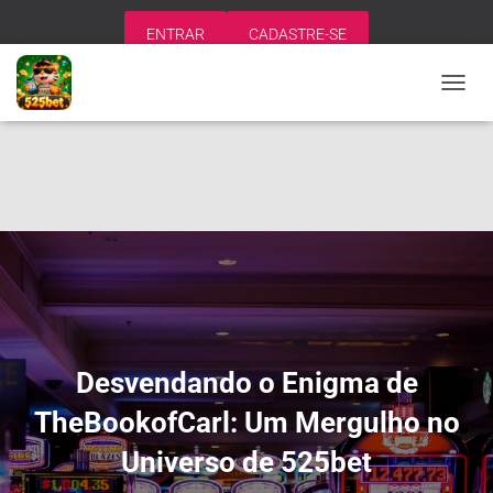
ENTRAR
CADASTRE-SE
A
L
T
E
R
N
A
R
N
A
V
E
G
A
Desvendando o Enigma de
Ç
Ã
TheBookofCarl: Um Mergulho no
O
Universo de 525bet