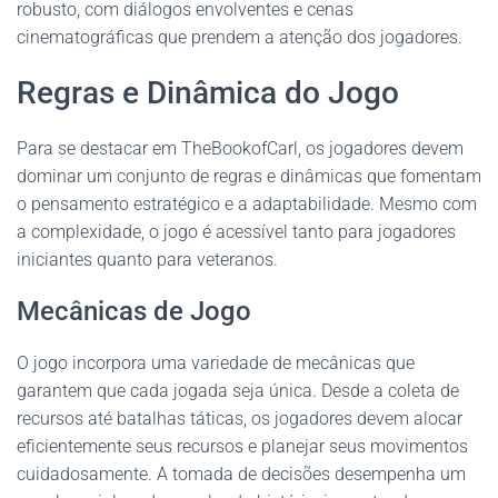
robusto, com diálogos envolventes e cenas
cinematográficas que prendem a atenção dos jogadores.
Regras e Dinâmica do Jogo
Para se destacar em TheBookofCarl, os jogadores devem
dominar um conjunto de regras e dinâmicas que fomentam
o pensamento estratégico e a adaptabilidade. Mesmo com
a complexidade, o jogo é acessível tanto para jogadores
iniciantes quanto para veteranos.
Mecânicas de Jogo
O jogo incorpora uma variedade de mecânicas que
garantem que cada jogada seja única. Desde a coleta de
recursos até batalhas táticas, os jogadores devem alocar
eficientemente seus recursos e planejar seus movimentos
cuidadosamente. A tomada de decisões desempenha um