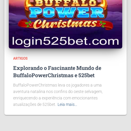
ARTIGOS
Explorando o Fascinante Mundo de
BuffaloPowerChristmas e 525bet
BuffaloPowerChristmas leva os jogadores a uma
aventura natalina nos confins do oeste selvagem,
enriquecendo a experiência com emocionantes
atualizações de 525bet.
Leia mais…