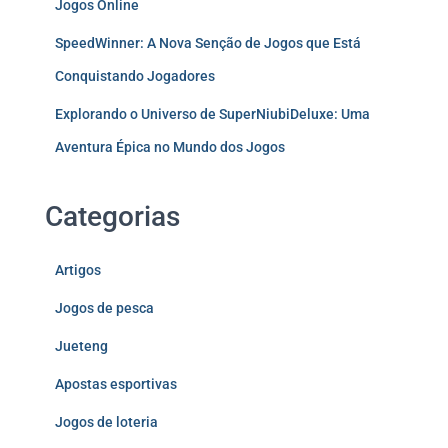
Jogos Online
SpeedWinner: A Nova Senção de Jogos que Está
Conquistando Jogadores
Explorando o Universo de SuperNiubiDeluxe: Uma
Aventura Épica no Mundo dos Jogos
Categorias
Artigos
Jogos de pesca
Jueteng
Apostas esportivas
Jogos de loteria