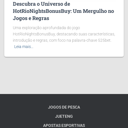
Descubra o Universo de
HotRioNightsBonusBuy: Um Mergulho no
Jogos e Regras
Uma exploração aprofundada do jogo
HotRioNightsBonusBuy, destacando suas características,
introdução e regras, com foco na palavra-chave 525bet.
Leia mais…
JOGOS DE PESCA
JUETENG
APOSTAS ESPORTIVAS