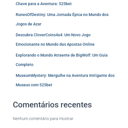
Chave para a Aventura: 525bet
RunesOfDestiny: Uma Jornada Épica no Mundo dos
Jogos de Azar
Descubra CloverCoins4x4: Um Novo Jogo
Emocionante no Mundo das Apostas Online
Explorando o Mundo Atraente de BigWolf: Um Guia
Completo
MuseumMystery: Mergulhe na Aventura Intrigante dos
Museus com 525bet
Comentários recentes
Nenhum comentário para mostrar.