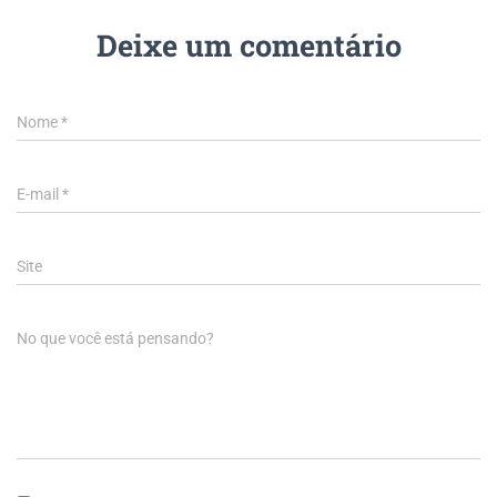
Deixe um comentário
Nome
*
E-mail
*
Site
No que você está pensando?