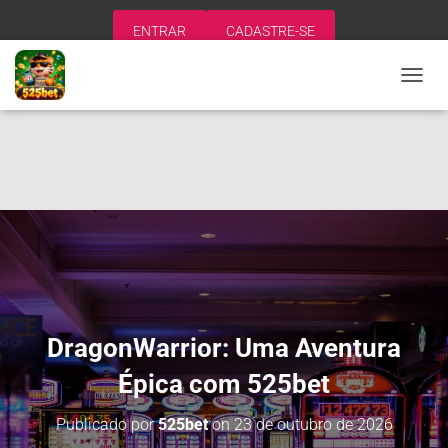
ENTRAR
CADASTRE-SE
A
L
T
E
R
N
A
R
N
A
V
E
G
A
DragonWarrior: Uma Aventura
Ç
Ã
Épica com 525bet
O
Publicado por
525bet
on
23 de outubro de 2026