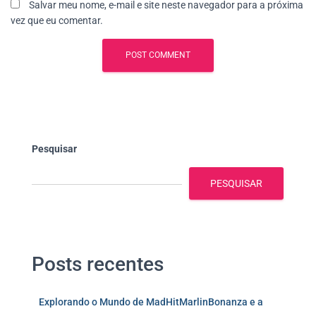
Salvar meu nome, e-mail e site neste navegador para a próxima
vez que eu comentar.
Pesquisar
PESQUISAR
Posts recentes
Explorando o Mundo de MadHitMarlinBonanza e a