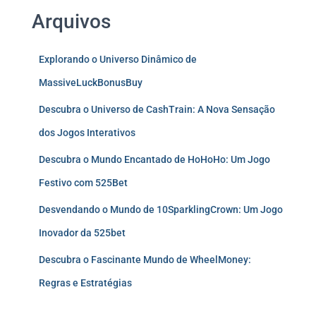
Arquivos
Explorando o Universo Dinâmico de
MassiveLuckBonusBuy
Descubra o Universo de CashTrain: A Nova Sensação
dos Jogos Interativos
Descubra o Mundo Encantado de HoHoHo: Um Jogo
Festivo com 525Bet
Desvendando o Mundo de 10SparklingCrown: Um Jogo
Inovador da 525bet
Descubra o Fascinante Mundo de WheelMoney:
Regras e Estratégias