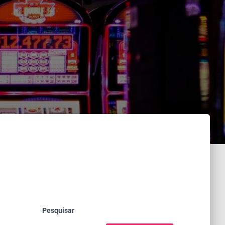
Pesquisar