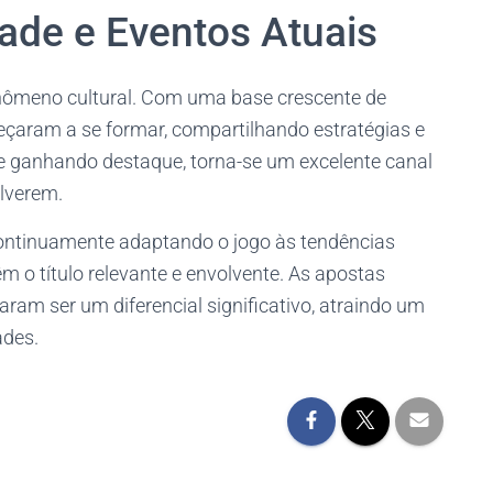
de e Eventos Atuais
nômeno cultural. Com uma base crescente de
çaram a se formar, compartilhando estratégias e
ne ganhando destaque, torna-se um excelente canal
lverem.
ontinuamente adaptando o jogo às tendências
 o título relevante e envolvente. As apostas
aram ser um diferencial significativo, atraindo um
ades.