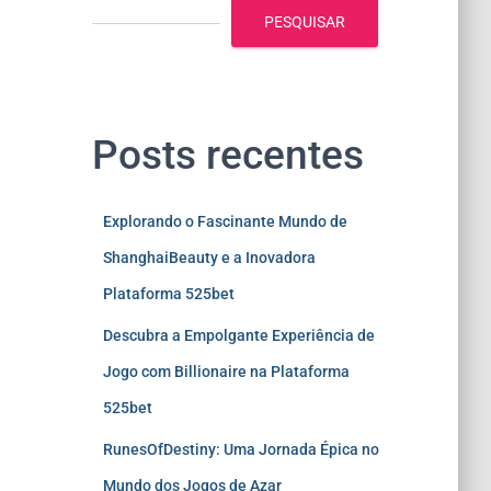
PESQUISAR
Posts recentes
Explorando o Fascinante Mundo de
ShanghaiBeauty e a Inovadora
Plataforma 525bet
Descubra a Empolgante Experiência de
Jogo com Billionaire na Plataforma
525bet
RunesOfDestiny: Uma Jornada Épica no
Mundo dos Jogos de Azar