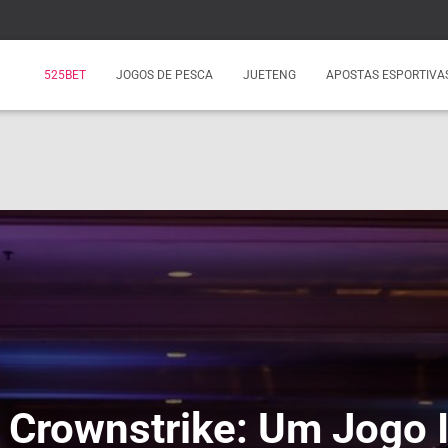
525BET
JOGOS DE PESCA
JUETENG
APOSTAS ESPORTIVA
 Crownstrike: Um Jogo 