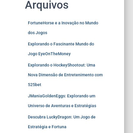
Arquivos
FortuneHorse e a Inovação no Mundo
dos Jogos
Explorando o Fascinante Mundo do
Jogo EyeOnTheMoney
Explorando o HockeyShootout: Uma
Nova Dimensão de Entretenimento com
525bet
JManiaGoldenEggs: Explorando um
Universo de Aventuras e Estratégias
Descubra LuckyDragon: Um Jogo de
Estratégia e Fortuna