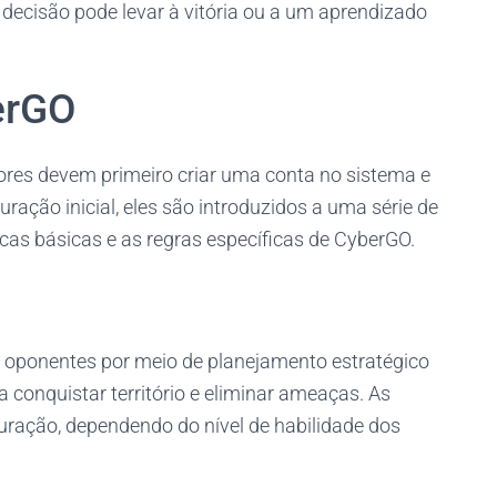
decisão pode levar à vitória ou a um aprendizado
erGO
ores devem primeiro criar uma conta no sistema e
uração inicial, eles são introduzidos a uma série de
icas básicas e as regras específicas de CyberGO.
os oponentes por meio de planejamento estratégico
ra conquistar território e eliminar ameaças. As
ração, dependendo do nível de habilidade dos