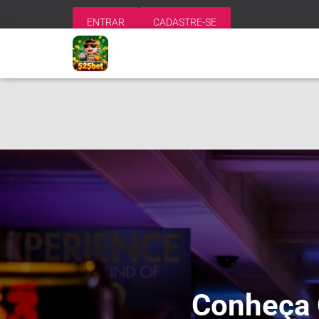
ENTRAR
CADASTRE-SE
Conheça 