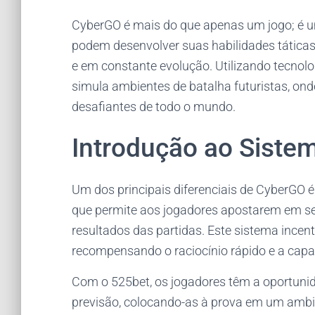
CyberGO é mais do que apenas um jogo; é um
podem desenvolver suas habilidades tática
e em constante evolução. Utilizando tecnol
simula ambientes de batalha futuristas, ond
desafiantes de todo o mundo.
Introdução ao Siste
Um dos principais diferenciais de CyberGO
que permite aos jogadores apostarem em s
resultados das partidas. Este sistema incent
recompensando o raciocínio rápido e a capa
Com o 525bet, os jogadores têm a oportunida
previsão, colocando-as à prova em um amb