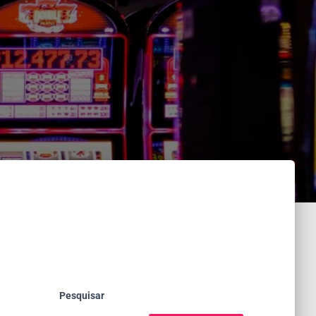
Pesquisar