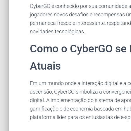
CyberGO é conhecido por sua comunidade at
jogadores novos desafios e recompensas ún
permaneça fresco e interessante, respeitan
novidades tecnológicas.
Como o CyberGO se 
Atuais
Em um mundo onde a interação digital e a c
ascensão, CyberGO simboliza a convergência
digital. A implementação do sistema de apos
gamificação e de economia baseada em hab
plataforma líder para os entusiastas de e-spo