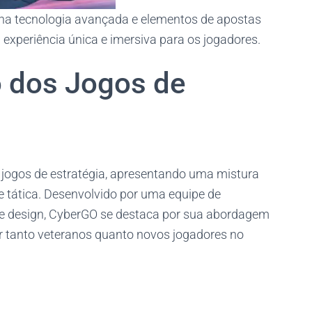
na tecnologia avançada e elementos de apostas
xperiência única e imersiva para os jogadores.
o dos Jogos de
jogos de estratégia, apresentando uma mistura
e tática. Desenvolvido por uma equipe de
game design, CyberGO se destaca por sua abordagem
ar tanto veteranos quanto novos jogadores no