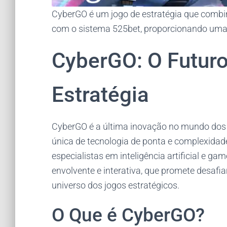
CyberGO é um jogo de estratégia que combi
com o sistema 525bet, proporcionando uma e
CyberGO: O Futur
Estratégia
CyberGO é a última inovação no mundo dos 
única de tecnologia de ponta e complexidad
especialistas em inteligência artificial e 
envolvente e interativa, que promete desafi
universo dos jogos estratégicos.
O Que é CyberGO?