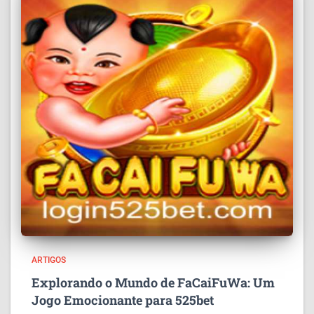
ARTIGOS
Explorando o Mundo de FaCaiFuWa: Um
Jogo Emocionante para 525bet