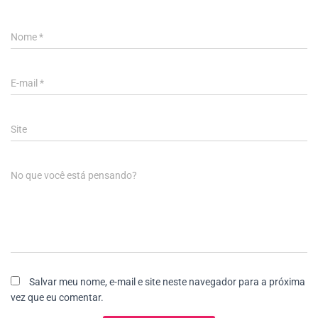
Nome
*
E-mail
*
Site
No que você está pensando?
Salvar meu nome, e-mail e site neste navegador para a próxima
vez que eu comentar.