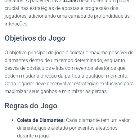
desafios. A palavra-chave
525bet
desempenha um papel
crucial nas estratégias de apostas e progressão dos
jogadores, adicionando uma camada de profundidade às
interações.
Objetivos do Jogo
O objetivo principal do jogo é coletar o máximo possível de
diamantes dentro de um tempo determinado, enquanto
desvia de obstáculos e lida com eventos aleatórios que
podem mudar a direção da partida a qualquer momento.
Cada jogador deve desenvolver estratégias exclusivas para
maximizar seus ganhos e minimizar as perdas.
Regras do Jogo
Coleta de Diamantes:
Cada diamante tem um valor
diferente, que é afetado por eventos aleatórios
durante o jogo.