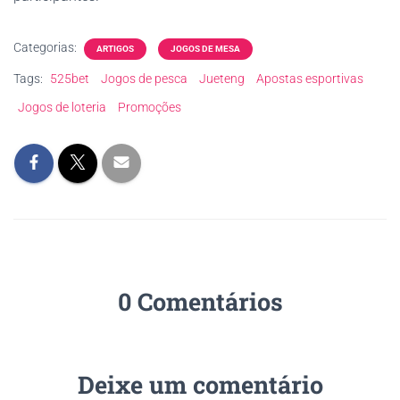
Categorias:
ARTIGOS
JOGOS DE MESA
Tags:
525bet
Jogos de pesca
Jueteng
Apostas esportivas
Jogos de loteria
Promoções
0 Comentários
Deixe um comentário