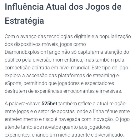
Influência Atual dos Jogos de
Estratégia
Com o avanço das tecnologias digitais e a popularização
dos dispositivos móveis, jogos como
DiamondExplosionTango não só capturam a atenção do
público pela diversão momentânea, mas também pela
competição acirrada em nível mundial. Este tipo de jogo
explora a ascensão das plataformas de streaming e
eSports, permitindo que jogadores e espectadores
desfrutem de experiências emocionantes e imersivas.
A palavra-chave
525bet
também reflete a atual relação
entre jogos e o setor de apostas, onde a linha tênue entre
entretenimento e risco é navegada com inovação. O jogo
atende tanto aos novatos quanto aos jogadores
experientes, criando um nicho atraente e diversificado.