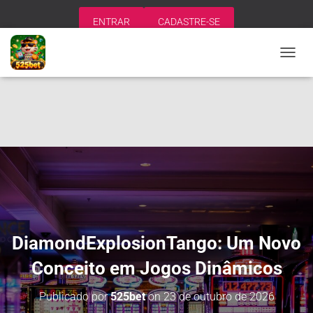
ENTRAR
CADASTRE-SE
A
L
T
E
R
N
A
R
N
A
V
E
G
A
DiamondExplosionTango: Um Novo
Ç
Ã
Conceito em Jogos Dinâmicos
O
Publicado por
525bet
on
23 de outubro de 2026