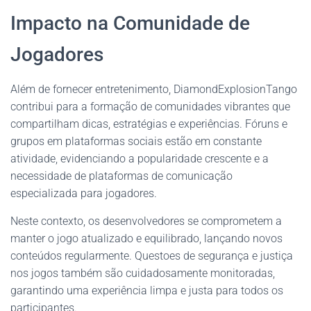
Impacto na Comunidade de
Jogadores
Além de fornecer entretenimento, DiamondExplosionTango
contribui para a formação de comunidades vibrantes que
compartilham dicas, estratégias e experiências. Fóruns e
grupos em plataformas sociais estão em constante
atividade, evidenciando a popularidade crescente e a
necessidade de plataformas de comunicação
especializada para jogadores.
Neste contexto, os desenvolvedores se comprometem a
manter o jogo atualizado e equilibrado, lançando novos
conteúdos regularmente. Questoes de segurança e justiça
nos jogos também são cuidadosamente monitoradas,
garantindo uma experiência limpa e justa para todos os
participantes.