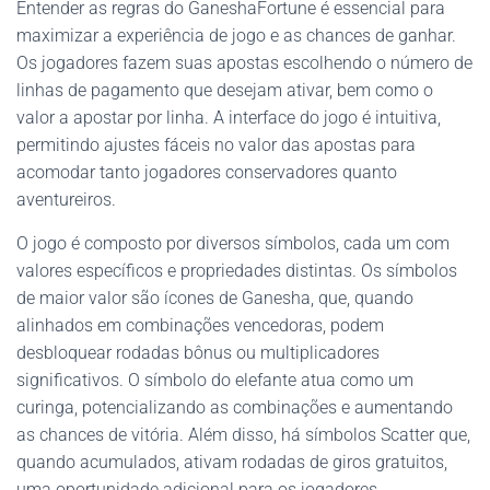
Entender as regras do GaneshaFortune é essencial para
maximizar a experiência de jogo e as chances de ganhar.
Os jogadores fazem suas apostas escolhendo o número de
linhas de pagamento que desejam ativar, bem como o
valor a apostar por linha. A interface do jogo é intuitiva,
permitindo ajustes fáceis no valor das apostas para
acomodar tanto jogadores conservadores quanto
aventureiros.
O jogo é composto por diversos símbolos, cada um com
valores específicos e propriedades distintas. Os símbolos
de maior valor são ícones de Ganesha, que, quando
alinhados em combinações vencedoras, podem
desbloquear rodadas bônus ou multiplicadores
significativos. O símbolo do elefante atua como um
curinga, potencializando as combinações e aumentando
as chances de vitória. Além disso, há símbolos Scatter que,
quando acumulados, ativam rodadas de giros gratuitos,
uma oportunidade adicional para os jogadores