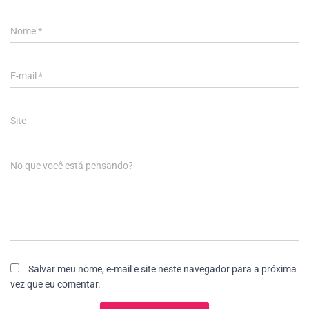
Nome
*
E-mail
*
Site
No que você está pensando?
Salvar meu nome, e-mail e site neste navegador para a próxima
vez que eu comentar.