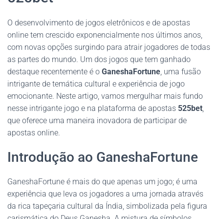
O desenvolvimento de jogos eletrônicos e de apostas
online tem crescido exponencialmente nos últimos anos,
com novas opções surgindo para atrair jogadores de todas
as partes do mundo. Um dos jogos que tem ganhado
destaque recentemente é o
GaneshaFortune
, uma fusão
intrigante de temática cultural e experiência de jogo
emocionante. Neste artigo, vamos mergulhar mais fundo
nesse intrigante jogo e na plataforma de apostas
525bet
,
que oferece uma maneira inovadora de participar de
apostas online.
Introdução ao GaneshaFortune
GaneshaFortune é mais do que apenas um jogo; é uma
experiência que leva os jogadores a uma jornada através
da rica tapeçaria cultural da Índia, simbolizada pela figura
carismática do Deus Ganesha. A mistura de símbolos