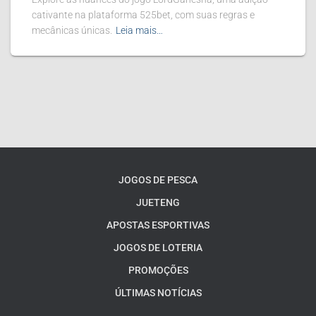
cativante na plataforma 525bet, com suas regras e
mecânicas únicas.
Leia mais…
JOGOS DE PESCA
JUETENG
APOSTAS ESPORTIVAS
JOGOS DE LOTERIA
PROMOÇÕES
ÚLTIMAS NOTÍCIAS