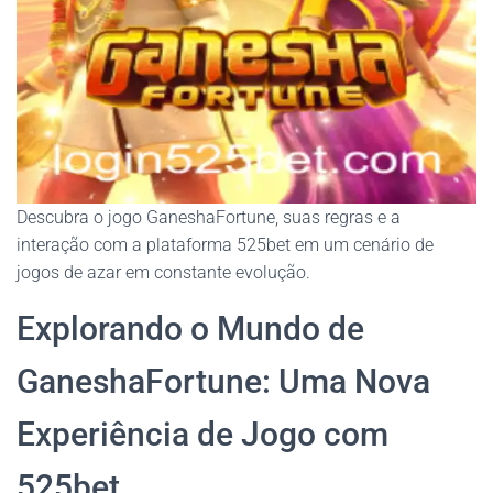
Descubra o jogo GaneshaFortune, suas regras e a
interação com a plataforma 525bet em um cenário de
jogos de azar em constante evolução.
Explorando o Mundo de
GaneshaFortune: Uma Nova
Experiência de Jogo com
525bet