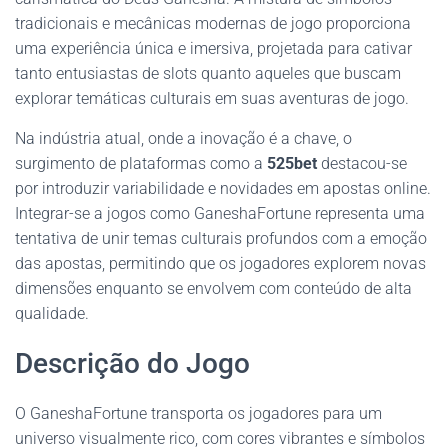
tradicionais e mecânicas modernas de jogo proporciona
uma experiência única e imersiva, projetada para cativar
tanto entusiastas de slots quanto aqueles que buscam
explorar temáticas culturais em suas aventuras de jogo.
Na indústria atual, onde a inovação é a chave, o
surgimento de plataformas como a
525bet
destacou-se
por introduzir variabilidade e novidades em apostas online.
Integrar-se a jogos como GaneshaFortune representa uma
tentativa de unir temas culturais profundos com a emoção
das apostas, permitindo que os jogadores explorem novas
dimensões enquanto se envolvem com conteúdo de alta
qualidade.
Descrição do Jogo
O GaneshaFortune transporta os jogadores para um
universo visualmente rico, com cores vibrantes e símbolos