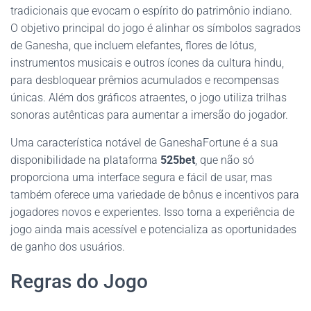
tradicionais que evocam o espírito do patrimônio indiano.
O objetivo principal do jogo é alinhar os símbolos sagrados
de Ganesha, que incluem elefantes, flores de lótus,
instrumentos musicais e outros ícones da cultura hindu,
para desbloquear prêmios acumulados e recompensas
únicas. Além dos gráficos atraentes, o jogo utiliza trilhas
sonoras autênticas para aumentar a imersão do jogador.
Uma característica notável de GaneshaFortune é a sua
disponibilidade na plataforma
525bet
, que não só
proporciona uma interface segura e fácil de usar, mas
também oferece uma variedade de bônus e incentivos para
jogadores novos e experientes. Isso torna a experiência de
jogo ainda mais acessível e potencializa as oportunidades
de ganho dos usuários.
Regras do Jogo