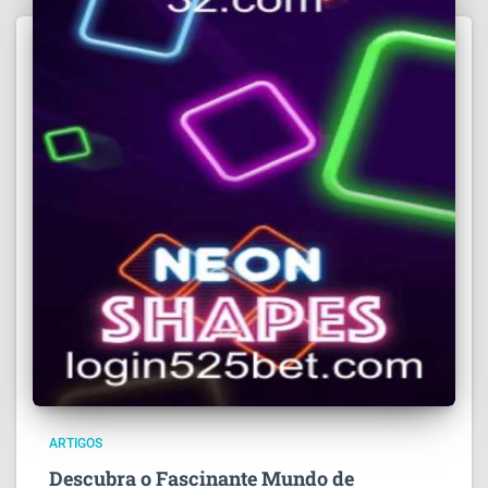
ARTIGOS
Descubra o Fascinante Mundo de