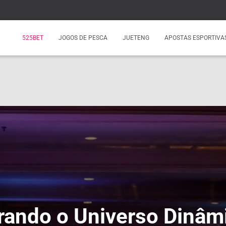
525BET
JOGOS DE PESCA
JUETENG
APOSTAS ESPORTIVA
rando o Universo Dinâm