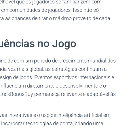
selhável que os jogadores se familiarizem com
as em comunidades de jogadores. Isso não só
 as chances de tirar o máximo proveito de cada
luências no Jogo
ncide com um período de crescimento mundial dos
da vez mais global, as estratégias continuam a
esign de jogos. Eventos esportivos internacionais e
influenciam diretamente o desenvolvimento e o
veLuckBonusBuy permaneça relevante e adaptável às
as interativas e o uso de inteligência artificial em
 incorporar tecnologias de ponta, criando uma