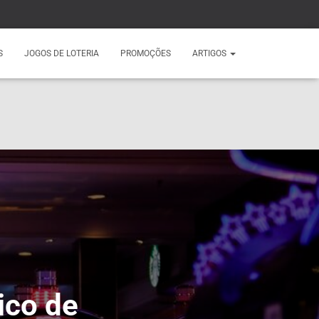
S
JOGOS DE LOTERIA
PROMOÇÕES
ARTIGOS
ico de