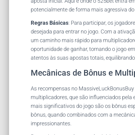
aposta inicial. Aqui é onde o 525bet entra 
potencialmente de forma mais agressiva do 
Regras Básicas
: Para participar, os jogad
desejada para entrar no jogo. Com a ativaç
um caminho mais rápido para multiplicador
oportunidade de ganhar, tornando o jogo em
atentos às suas apostas totais, equilibrando
Mecânicas de Bônus e Multi
As recompensas no MassiveLuckBonusBuy s
multiplicadores, que são influenciados pela
mais significativos do jogo são os bônus e
bônus, quando combinados com a mecânica
impressionantes.