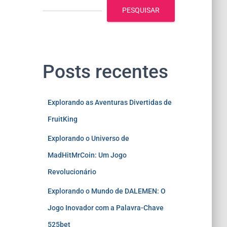
PESQUISAR
Posts recentes
Explorando as Aventuras Divertidas de
FruitKing
Explorando o Universo de
MadHitMrCoin: Um Jogo
Revolucionário
Explorando o Mundo de DALEMEN: O
Jogo Inovador com a Palavra-Chave
525bet