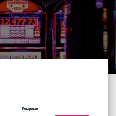
Pesquisar