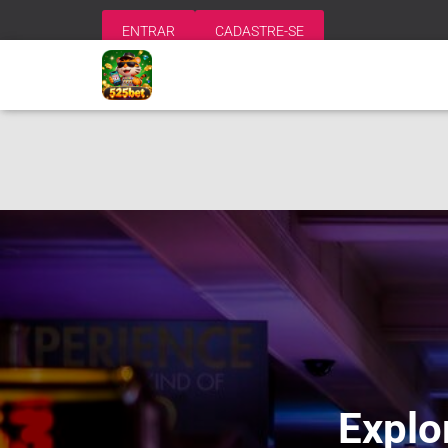
ENTRAR
CADASTRE-SE
Explo