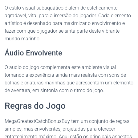
O estilo visual subaquático é além de esteticamente
agradável, vital para a imersão do jogador. Cada elemento
artístico é desenhado para maximizar o envolvimento e
fazer com que o jogador se sinta parte deste vibrante
mundo marinho.
Áudio Envolvente
O audio do jogo complementa este ambiente visual
tornando a experiência ainda mais realista com sons de
bolhas e criaturas marinhas que acrescentam um elemento
de aventura, em sintonia com o ritmo do jogo.
Regras do Jogo
MegaGreatestCatchBonusBuy tem um conjunto de regras
simples, mas envolventes, projetadas para oferecer
entretenimento máximo. Aqui estão os principais aspectos