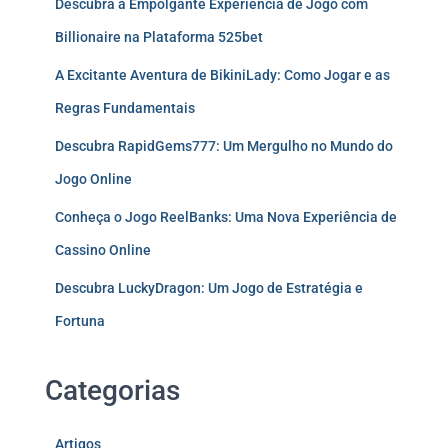
Descubra a Empolgante Experiência de Jogo com
Billionaire na Plataforma 525bet
A Excitante Aventura de BikiniLady: Como Jogar e as
Regras Fundamentais
Descubra RapidGems777: Um Mergulho no Mundo do
Jogo Online
Conheça o Jogo ReelBanks: Uma Nova Experiência de
Cassino Online
Descubra LuckyDragon: Um Jogo de Estratégia e
Fortuna
Categorias
Artigos