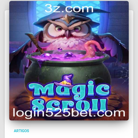
ARTIGOS