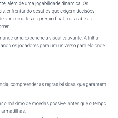
te, além de uma jogabilidade dinâmica. Os
eis, enfrentando desafios que exigem decisões
e aproximá-los do prêmio final, mas cabe ao
rrer.
nando uma experiência visual cativante. A trilha
ando os jogadores para um universo paralelo onde
ncial compreender as regras básicas, que garantem
lar o máximo de moedas possível antes que o tempo
o armadilhas.