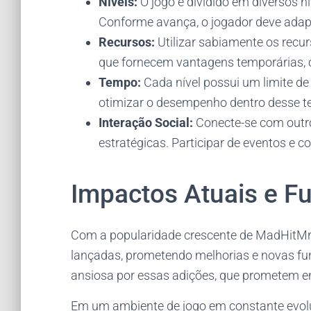
Níveis:
O jogo é dividido em diversos n
Conforme avança, o jogador deve adapt
Recursos:
Utilizar sabiamente os recur
que fornecem vantagens temporárias, 
Tempo:
Cada nível possui um limite de
otimizar o desempenho dentro desse te
Interação Social:
Conecte-se com outro
estratégicas. Participar de eventos e 
Impactos Atuais e Fu
Com a popularidade crescente de MadHitMrC
lançadas, prometendo melhorias e novas fu
ansiosa por essas adições, que prometem en
Em um ambiente de jogo em constante evol