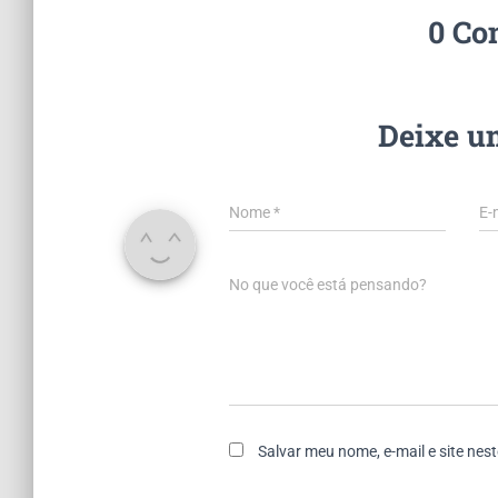
0 Co
Deixe u
Nome
*
E-
No que você está pensando?
Salvar meu nome, e-mail e site ne