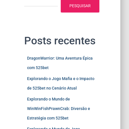
PESQUISAR
Posts recentes
DragonWarrior: Uma Aventura Épica
com 525bet
Explorando o Jogo Mafia e o Impacto
de 525bet no Cenário Atual
Explorando o Mundo de
WinWinFishPrawnCrab: Diversão e
Estratégia com 525bet