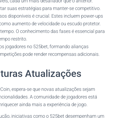
íveis, cada um mais desafiador que o anterior.
ar suas estratégias para manter-se competitivo.
sos disponíveis é crucial. Estes incluem power-ups
como aumento de velocidade ou escudo protetor.
 tempo. O conhecimento das fases é essencial para
mpo restrito.
s jogadores no 525bet, formando alianças
competições pode render recompensas adicionais.
turas Atualizações
oin, espera-se que novas atualizações sejam
ncionalidades. A comunidade de jogadores está
riquecer ainda mais a experiência de jogo.
ução, iniciativas como o 525bet desempenham um