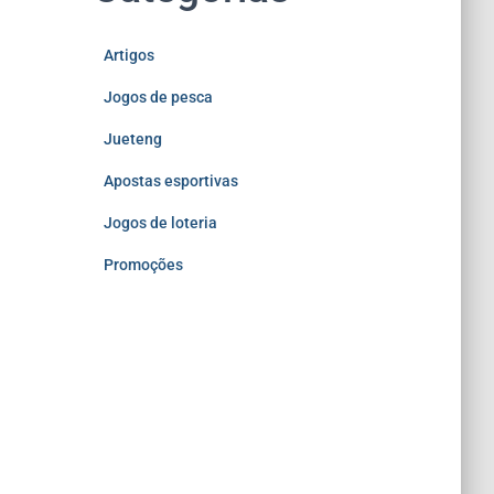
Artigos
Jogos de pesca
Jueteng
Apostas esportivas
Jogos de loteria
Promoções